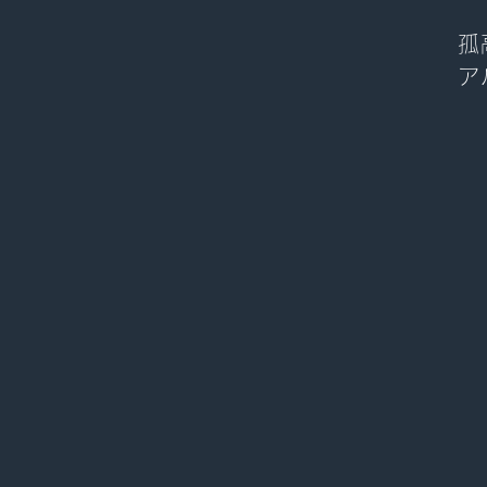
孤
ア
あ
ど
か