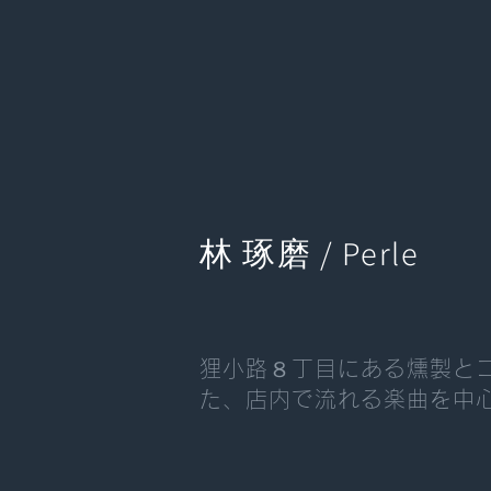
林 琢磨 / Perle
狸小路８丁目にある燻製とコ
た、店内で流れる楽曲を中