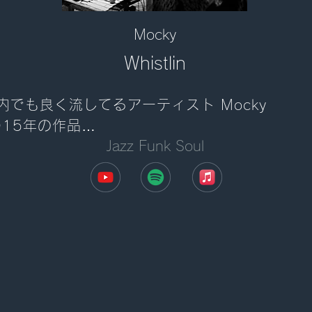
Mocky
Whistlin
内でも良く流してるアーティスト Mocky

015年の作品

Jazz Funk Soul
分弱の短い曲ですが優しい世界観を感じる

店して早い時間に聴く一枚[LP/Keychange 収録