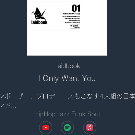
Laidbook
I Only Want You
ンポーザー、プロデュースもこなす4人組の日
ンド

HipHop Jazz Funk Soul
ロウの極み、日本人の琴線に触れる情緒的メロ
ラインとしっかりとしたグルーヴ  最高‼️
aidbook01-The Begining Issue.収録]