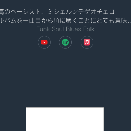
高のベーシスト、ミシェルンデゲオチェロ

ルバムを一曲目から順に聴くことにとても意味
Funk Soul Blues Folk
ることを感じさせてくれる作品

のアルバムもコンセプトが違えど彼女の色がし
りと出てくる[アルバム/ Bitter 収録]