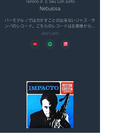
Tenorio Jr. E Seu Con Junto
Nebulosa
バーモデルノでは欠かすことの出来ないジャズ・サ
ンバのレコード。こちらのレコードはお客様からの
リクエスト多し！[LP/Embalo 収録]
Jazz Latin
Hector Costita Sexteto