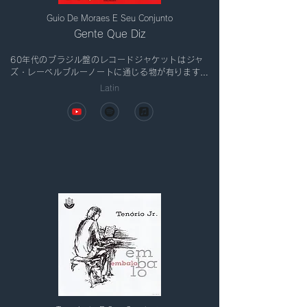
Guio De Moraes E Seu Conjunto
Gente Que Diz
60年代のブラジル盤のレコードジャケットはジャ
ズ・レーベルブルーノートに通じる物が有ります！
バーモデルノの名刺はこちらのジャケットからイン
Latin
スパイアされ製作しました！華麗なジャズサンバ
Gente que dizはボーカル、コーラスがスリリング
なホーンがジャケット共々カッコイイ。[Gente 
Que Diz De Balanco 収録]